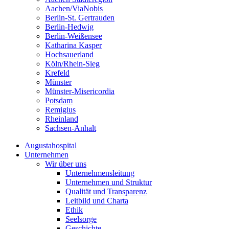
Aachen/ViaNobis
Berlin-St. Gertrauden
Berlin-Hedwig
Berlin-Weißensee
Katharina Kasper
Hochsauerland
Köln/Rhein-Sieg
Krefeld
Münster
Münster-Misericordia
Potsdam
Remigius
Rheinland
Sachsen-Anhalt
Augustahospital
Unternehmen
Wir über uns
Unternehmensleitung
Unternehmen und Struktur
Qualität und Transparenz
Leitbild und Charta
Ethik
Seelsorge
Geschichte