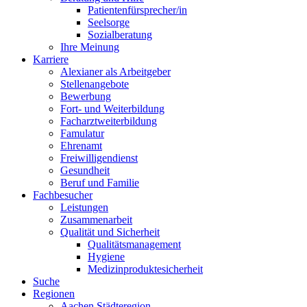
Patientenfürsprecher/in
Seelsorge
Sozialberatung
Ihre Meinung
Karriere
Alexianer als Arbeitgeber
Stellenangebote
Bewerbung
Fort- und Weiterbildung
Facharztweiterbildung
Famulatur
Ehrenamt
Freiwilligendienst
Gesundheit
Beruf und Familie
Fachbesucher
Leistungen
Zusammenarbeit
Qualität und Sicherheit
Qualitätsmanagement
Hygiene
Medizinproduktesicherheit
Suche
Regionen
Aachen Städteregion