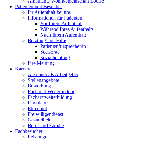
Ambulante Wohngemeinschaft Louise
Patienten und Besucher
Ihr Aufenthalt bei uns
Informationen für Patienten
Vor Ihrem Aufenthalt
Während Ihres Aufenthalts
Nach Ihrem Aufenthalt
Beratung und Hilfe
Patientenfürsprecher/in
Seelsorge
Sozialberatung
Ihre Meinung
Karriere
Alexianer als Arbeitgeber
Stellenangebote
Bewerbung
Fort- und Weiterbildung
Facharztweiterbildung
Famulatur
Ehrenamt
Freiwilligendienst
Gesundheit
Beruf und Familie
Fachbesucher
Leistungen