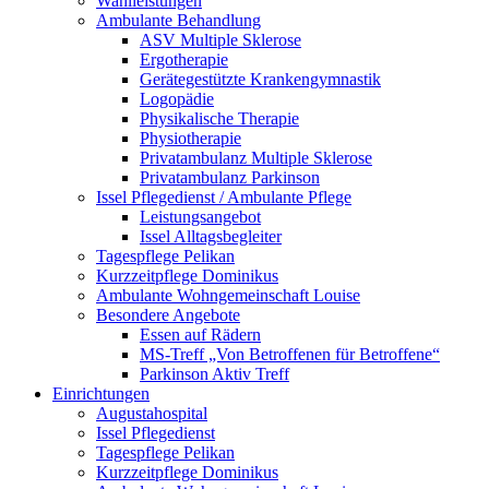
Wahlleistungen
Ambulante Behandlung
ASV Multiple Sklerose
Ergotherapie
Gerätegestützte Krankengymnastik
Logopädie
Physikalische Therapie
Physiotherapie
Privatambulanz Multiple Sklerose
Privatambulanz Parkinson
Issel Pflegedienst / Ambulante Pflege
Leistungsangebot
Issel Alltagsbegleiter
Tagespflege Pelikan
Kurzzeitpflege Dominikus
Ambulante Wohngemeinschaft Louise
Besondere Angebote
Essen auf Rädern
MS-Treff „Von Betroffenen für Betroffene“
Parkinson Aktiv Treff
Einrichtungen
Augustahospital
Issel Pflegedienst
Tagespflege Pelikan
Kurzzeitpflege Dominikus