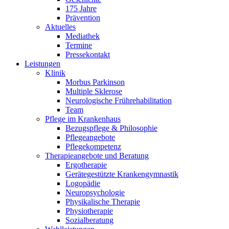
175 Jahre
Prävention
Aktuelles
Mediathek
Termine
Pressekontakt
Leistungen
Klinik
Morbus Parkinson
Multiple Sklerose
Neurologische Frührehabilitation
Team
Pflege im Krankenhaus
Bezugspflege & Philosophie
Pflegeangebote
Pflegekompetenz
Therapieangebote und Beratung
Ergotherapie
Gerätegestützte Krankengymnastik
Logopädie
Neuropsychologie
Physikalische Therapie
Physiotherapie
Sozialberatung