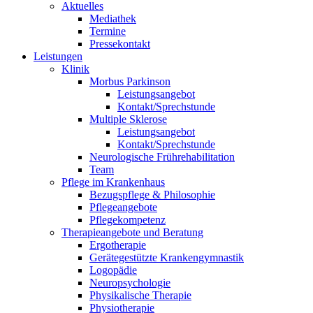
Aktuelles
Mediathek
Termine
Pressekontakt
Leistungen
Klinik
Morbus Parkinson
Leistungsangebot
Kontakt/Sprechstunde
Multiple Sklerose
Leistungsangebot
Kontakt/Sprechstunde
Neurologische Frührehabilitation
Team
Pflege im Krankenhaus
Bezugspflege & Philosophie
Pflegeangebote
Pflegekompetenz
Therapieangebote und Beratung
Ergotherapie
Gerätegestützte Krankengymnastik
Logopädie
Neuropsychologie
Physikalische Therapie
Physiotherapie