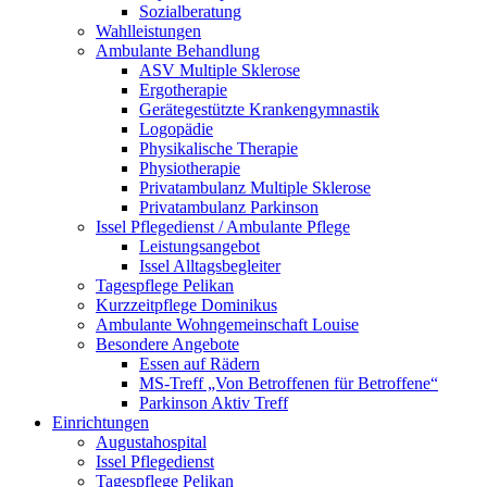
Sozialberatung
Wahlleistungen
Ambulante Behandlung
ASV Multiple Sklerose
Ergotherapie
Gerätegestützte Krankengymnastik
Logopädie
Physikalische Therapie
Physiotherapie
Privatambulanz Multiple Sklerose
Privatambulanz Parkinson
Issel Pflegedienst / Ambulante Pflege
Leistungsangebot
Issel Alltagsbegleiter
Tagespflege Pelikan
Kurzzeitpflege Dominikus
Ambulante Wohngemeinschaft Louise
Besondere Angebote
Essen auf Rädern
MS-Treff „Von Betroffenen für Betroffene“
Parkinson Aktiv Treff
Einrichtungen
Augustahospital
Issel Pflegedienst
Tagespflege Pelikan