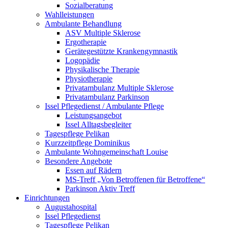
Sozialberatung
Wahlleistungen
Ambulante Behandlung
ASV Multiple Sklerose
Ergotherapie
Gerätegestützte Krankengymnastik
Logopädie
Physikalische Therapie
Physiotherapie
Privatambulanz Multiple Sklerose
Privatambulanz Parkinson
Issel Pflegedienst / Ambulante Pflege
Leistungsangebot
Issel Alltagsbegleiter
Tagespflege Pelikan
Kurzzeitpflege Dominikus
Ambulante Wohngemeinschaft Louise
Besondere Angebote
Essen auf Rädern
MS-Treff „Von Betroffenen für Betroffene“
Parkinson Aktiv Treff
Einrichtungen
Augustahospital
Issel Pflegedienst
Tagespflege Pelikan