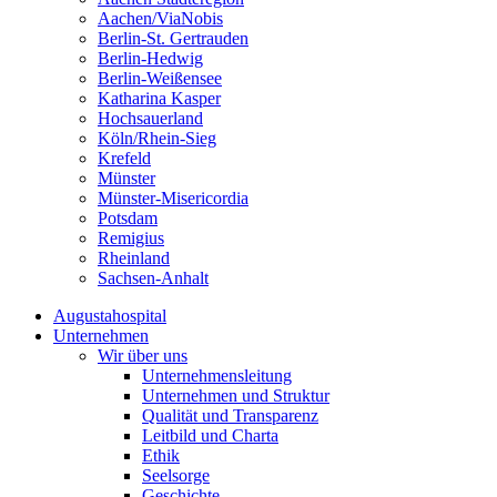
Aachen/ViaNobis
Berlin-St. Gertrauden
Berlin-Hedwig
Berlin-Weißensee
Katharina Kasper
Hochsauerland
Köln/Rhein-Sieg
Krefeld
Münster
Münster-Misericordia
Potsdam
Remigius
Rheinland
Sachsen-Anhalt
Augustahospital
Unternehmen
Wir über uns
Unternehmensleitung
Unternehmen und Struktur
Qualität und Transparenz
Leitbild und Charta
Ethik
Seelsorge
Geschichte