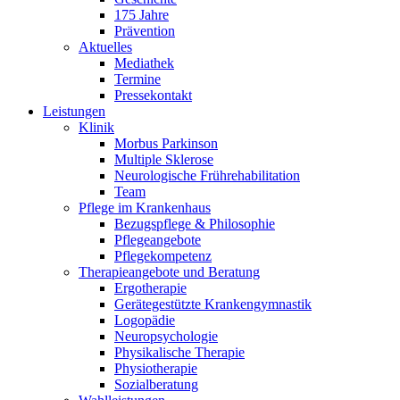
175 Jahre
Prävention
Aktuelles
Mediathek
Termine
Pressekontakt
Leistungen
Klinik
Morbus Parkinson
Multiple Sklerose
Neurologische Frührehabilitation
Team
Pflege im Krankenhaus
Bezugspflege & Philosophie
Pflegeangebote
Pflegekompetenz
Therapieangebote und Beratung
Ergotherapie
Gerätegestützte Krankengymnastik
Logopädie
Neuropsychologie
Physikalische Therapie
Physiotherapie
Sozialberatung