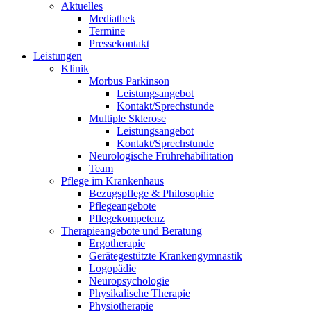
Aktuelles
Mediathek
Termine
Pressekontakt
Leistungen
Klinik
Morbus Parkinson
Leistungsangebot
Kontakt/Sprechstunde
Multiple Sklerose
Leistungsangebot
Kontakt/Sprechstunde
Neurologische Frührehabilitation
Team
Pflege im Krankenhaus
Bezugspflege & Philosophie
Pflegeangebote
Pflegekompetenz
Therapieangebote und Beratung
Ergotherapie
Gerätegestützte Krankengymnastik
Logopädie
Neuropsychologie
Physikalische Therapie
Physiotherapie