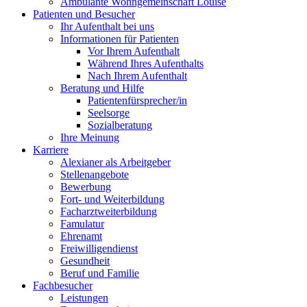
Ambulante Wohngemeinschaft Louise
Patienten und Besucher
Ihr Aufenthalt bei uns
Informationen für Patienten
Vor Ihrem Aufenthalt
Während Ihres Aufenthalts
Nach Ihrem Aufenthalt
Beratung und Hilfe
Patientenfürsprecher/in
Seelsorge
Sozialberatung
Ihre Meinung
Karriere
Alexianer als Arbeitgeber
Stellenangebote
Bewerbung
Fort- und Weiterbildung
Facharztweiterbildung
Famulatur
Ehrenamt
Freiwilligendienst
Gesundheit
Beruf und Familie
Fachbesucher
Leistungen