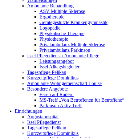
Wahlleistungen
Ambulante Behandlung
ASV Multiple Sklerose
Ergotherapie
Gerätegestützte Krankengymnastik
Logopädie
Physikalische Therapie
Physiotherapie
Privatambulanz Multiple Sklerose
Privatambulanz Parkinson
Issel Pflegedienst / Ambulante Pflege
Leistungsangebot
Issel Alltagsbegleiter
Tagespflege Pelikan
Kurzzeitpflege Dominikus
Ambulante Wohngemeinschaft Louise
Besondere Angebote
Essen auf Rädern
MS-Treff „Von Betroffenen für Betroffene“
Parkinson Aktiv Treff
Einrichtungen
Augustahospital
Issel Pflegedienst
Tagespflege Pelikan
Kurzzeitpflege Dominikus