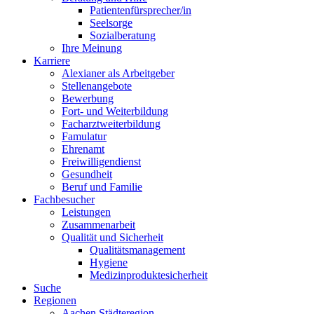
Patientenfürsprecher/in
Seelsorge
Sozialberatung
Ihre Meinung
Karriere
Alexianer als Arbeitgeber
Stellenangebote
Bewerbung
Fort- und Weiterbildung
Facharztweiterbildung
Famulatur
Ehrenamt
Freiwilligendienst
Gesundheit
Beruf und Familie
Fachbesucher
Leistungen
Zusammenarbeit
Qualität und Sicherheit
Qualitätsmanagement
Hygiene
Medizinproduktesicherheit
Suche
Regionen
Aachen Städteregion