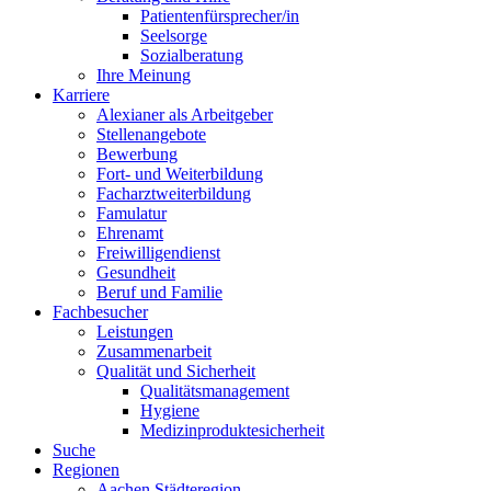
Patientenfürsprecher/in
Seelsorge
Sozialberatung
Ihre Meinung
Karriere
Alexianer als Arbeitgeber
Stellenangebote
Bewerbung
Fort- und Weiterbildung
Facharztweiterbildung
Famulatur
Ehrenamt
Freiwilligendienst
Gesundheit
Beruf und Familie
Fachbesucher
Leistungen
Zusammenarbeit
Qualität und Sicherheit
Qualitätsmanagement
Hygiene
Medizinproduktesicherheit
Suche
Regionen
Aachen Städteregion