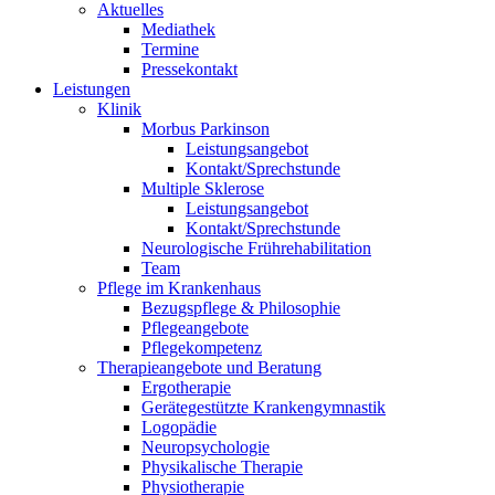
Aktuelles
Mediathek
Termine
Pressekontakt
Leistungen
Klinik
Morbus Parkinson
Leistungsangebot
Kontakt/Sprechstunde
Multiple Sklerose
Leistungsangebot
Kontakt/Sprechstunde
Neurologische Frührehabilitation
Team
Pflege im Krankenhaus
Bezugspflege & Philosophie
Pflegeangebote
Pflegekompetenz
Therapieangebote und Beratung
Ergotherapie
Gerätegestützte Krankengymnastik
Logopädie
Neuropsychologie
Physikalische Therapie
Physiotherapie