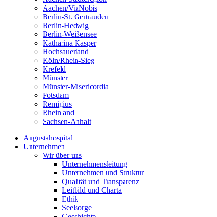
Aachen/ViaNobis
Berlin-St. Gertrauden
Berlin-Hedwig
Berlin-Weißensee
Katharina Kasper
Hochsauerland
Köln/Rhein-Sieg
Krefeld
Münster
Münster-Misericordia
Potsdam
Remigius
Rheinland
Sachsen-Anhalt
Augustahospital
Unternehmen
Wir über uns
Unternehmensleitung
Unternehmen und Struktur
Qualität und Transparenz
Leitbild und Charta
Ethik
Seelsorge
Geschichte