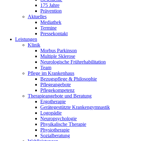
175 Jahre
Prävention
Aktuelles
Mediathek
Termine
Pressekontakt
Leistungen
Klinik
Morbus Parkinson
Multiple Sklerose
Neurologische Frührehabilitation
Team
Pflege im Krankenhaus
Bezugspflege & Philosophie
Pflegeangebote
Pflegekompetenz
Therapieangebote und Beratung
Ergotherapie
Gerätegestützte Krankengymnastik
Logopädie
Neuropsychologie
Physikalische Therapie
Physiotherapie
Sozialberatung