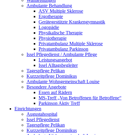
Wahlleistungen
Ambulante Behandlung
ASV Multiple Sklerose
Ergotherapie
Gerätegestützte Krankengymnastik
Logopädie
Physikalische Therapie
Physiotherapie
Privatambulanz Multiple Sklerose
Privatambulanz Parkinson
Issel Pflegedienst / Ambulante Pflege
Leistungsangebot
Issel Alltagsbegleiter
Tagespflege Pelikan
Kurzzeitpflege Dominikus
Ambulante Wohngemeinschaft Louise
Besondere Angebote
Essen auf Rädern
MS-Treff „Von Betroffenen für Betroffene“
Parkinson Aktiv Treff
Einrichtungen
Augustahospital
Issel Pflegedienst
Tagespflege Pelikan
Kurzzeitpflege Dominikus