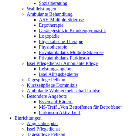
Sozialberatung
Wahlleistungen
Ambulante Behandlung
ASV Multiple Sklerose
Ergotherapie
Gerätegestützte Krankengymnastik
Logopädie
Physikalische Therapie
Physiotherapie
Privatambulanz Multiple Sklerose
Privatambulanz Parkinson
Issel Pflegedienst / Ambulante Pflege
Leistungsangebot
Issel Alltagsbegleiter
Tagespflege Pelikan
Kurzzeitpflege Dominikus
Ambulante Wohngemeinschaft Louise
Besondere Angebote
Essen auf Rädern
MS-Treff „Von Betroffenen für Betroffene“
Parkinson Aktiv Treff
Einrichtungen
Augustahospital
Issel Pflegedienst
Tagespflege Pelikan