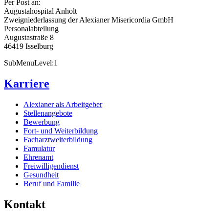
Per Post an:
Augustahospital Anholt
Zweigniederlassung der Alexianer Misericordia GmbH
Personalabteilung
Augustastraße 8
46419 Isselburg
SubMenuLevel:1
Karriere
Alexianer als Arbeitgeber
Stellenangebote
Bewerbung
Fort- und Weiterbildung
Facharztweiterbildung
Famulatur
Ehrenamt
Freiwilligendienst
Gesundheit
Beruf und Familie
Kontakt