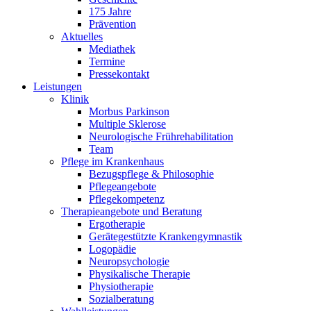
175 Jahre
Prävention
Aktuelles
Mediathek
Termine
Pressekontakt
Leistungen
Klinik
Morbus Parkinson
Multiple Sklerose
Neurologische Frührehabilitation
Team
Pflege im Krankenhaus
Bezugspflege & Philosophie
Pflegeangebote
Pflegekompetenz
Therapieangebote und Beratung
Ergotherapie
Gerätegestützte Krankengymnastik
Logopädie
Neuropsychologie
Physikalische Therapie
Physiotherapie
Sozialberatung