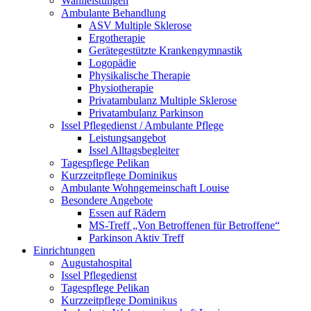
Wahlleistungen
Ambulante Behandlung
ASV Multiple Sklerose
Ergotherapie
Gerätegestützte Krankengymnastik
Logopädie
Physikalische Therapie
Physiotherapie
Privatambulanz Multiple Sklerose
Privatambulanz Parkinson
Issel Pflegedienst / Ambulante Pflege
Leistungsangebot
Issel Alltagsbegleiter
Tagespflege Pelikan
Kurzzeitpflege Dominikus
Ambulante Wohngemeinschaft Louise
Besondere Angebote
Essen auf Rädern
MS-Treff „Von Betroffenen für Betroffene“
Parkinson Aktiv Treff
Einrichtungen
Augustahospital
Issel Pflegedienst
Tagespflege Pelikan
Kurzzeitpflege Dominikus