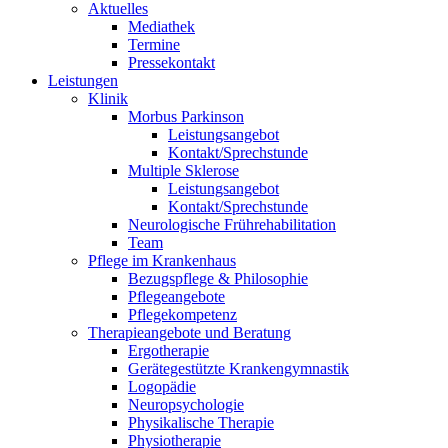
Aktuelles
Mediathek
Termine
Pressekontakt
Leistungen
Klinik
Morbus Parkinson
Leistungsangebot
Kontakt/Sprechstunde
Multiple Sklerose
Leistungsangebot
Kontakt/Sprechstunde
Neurologische Frührehabilitation
Team
Pflege im Krankenhaus
Bezugspflege & Philosophie
Pflegeangebote
Pflegekompetenz
Therapieangebote und Beratung
Ergotherapie
Gerätegestützte Krankengymnastik
Logopädie
Neuropsychologie
Physikalische Therapie
Physiotherapie