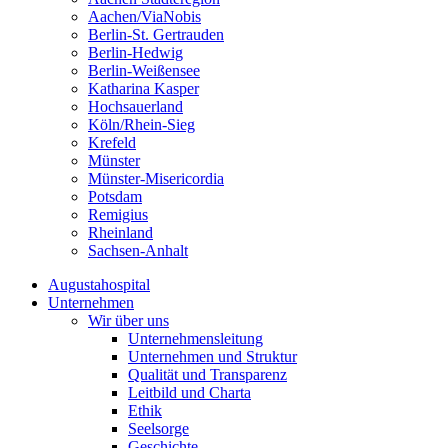
Aachen/ViaNobis
Berlin-St. Gertrauden
Berlin-Hedwig
Berlin-Weißensee
Katharina Kasper
Hochsauerland
Köln/Rhein-Sieg
Krefeld
Münster
Münster-Misericordia
Potsdam
Remigius
Rheinland
Sachsen-Anhalt
Augustahospital
Unternehmen
Wir über uns
Unternehmensleitung
Unternehmen und Struktur
Qualität und Transparenz
Leitbild und Charta
Ethik
Seelsorge
Geschichte