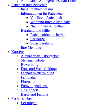
Ambulante Wohngemeinschaft Louise
Patienten und Besucher
Ihr Aufenthalt bei uns
Informationen für Patienten
Vor Ihrem Aufenthalt
Während Ihres Aufenthalts
Nach Ihrem Aufenthalt
Beratung und Hilfe
Patientenfürsprecher/in
Seelsorge
Sozialberatung
Ihre Meinung
Karriere
Alexianer als Arbeitgeber
Stellenangebote
Bewerbung
Fort- und Weiterbildung
Facharztweiterbildung
Famulatur
Ehrenamt
Freiwilligendienst
Gesundheit
Beruf und Familie
Fachbesucher
Leistungen