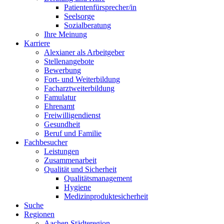
Patientenfürsprecher/in
Seelsorge
Sozialberatung
Ihre Meinung
Karriere
Alexianer als Arbeitgeber
Stellenangebote
Bewerbung
Fort- und Weiterbildung
Facharztweiterbildung
Famulatur
Ehrenamt
Freiwilligendienst
Gesundheit
Beruf und Familie
Fachbesucher
Leistungen
Zusammenarbeit
Qualität und Sicherheit
Qualitätsmanagement
Hygiene
Medizinproduktesicherheit
Suche
Regionen
Aachen Städteregion