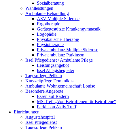
Sozialberatung
Wahlleistungen
Ambulante Behandlung
ASV Multiple Sklerose
Ergotherapie
Gerätegestützte Krankengymnastik
Logopädie
Physikalische Therapie
Physiotherapie
Privatambulanz Multiple Sklerose
Privatambulanz Parkinson
Issel Pflegedienst / Ambulante Pflege
Leistungsangebot
Issel Alltagsbegleiter
Tagespflege Pelikan
Kurzzeitpflege Dominikus
Ambulante Wohngemeinschaft Louise
Besondere Angebote
Essen auf Rädern
MS-Treff „Von Betroffenen für Betroffene“
Parkinson Aktiv Treff
Einrichtungen
Augustahospital
Issel Pflegedienst
Tagespflege Pelikan