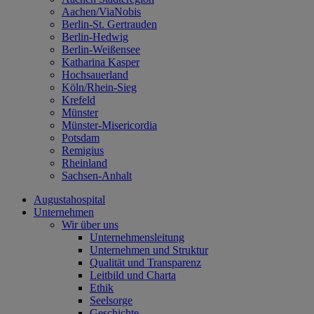
Aachen/ViaNobis
Berlin-St. Gertrauden
Berlin-Hedwig
Berlin-Weißensee
Katharina Kasper
Hochsauerland
Köln/Rhein-Sieg
Krefeld
Münster
Münster-Misericordia
Potsdam
Remigius
Rheinland
Sachsen-Anhalt
Augustahospital
Unternehmen
Wir über uns
Unternehmensleitung
Unternehmen und Struktur
Qualität und Transparenz
Leitbild und Charta
Ethik
Seelsorge
Geschichte