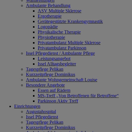
Wahlleistungen
Ambulante Behandlung
ASV Multiple Sklerose
Ergotherapie
Gerätegestützte Krankengymnastik
Logopädie
Physikalische Therapie
Physiotherapie
Privatambulanz Multiple Sklerose
Privatambulanz Parkinson
Issel Pflegedienst / Ambulante Pflege
Leistungsangebot
Issel Alltagsbegleiter
Tagespflege Pelikan
Kurzzeitpflege Dominikus
Ambulante Wohngemeinschaft Louise
Besondere Angebote
Essen auf Rädern
MS-Treff „Von Betroffenen für Betroffene“
Parkinson Aktiv Treff
Einrichtungen
Augustahospital
Issel Pflegedienst
Tagespflege Pelikan
Kurzzeitpflege Dominikus