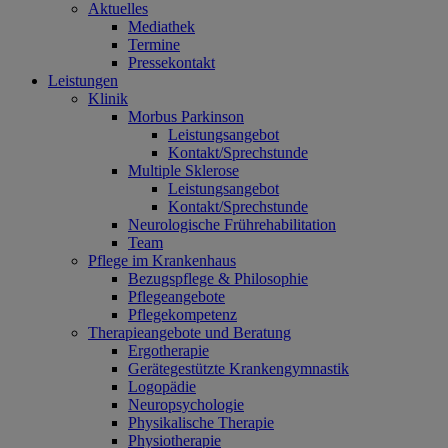
Aktuelles
Mediathek
Termine
Pressekontakt
Leistungen
Klinik
Morbus Parkinson
Leistungsangebot
Kontakt/Sprechstunde
Multiple Sklerose
Leistungsangebot
Kontakt/Sprechstunde
Neurologische Frührehabilitation
Team
Pflege im Krankenhaus
Bezugspflege & Philosophie
Pflegeangebote
Pflegekompetenz
Therapieangebote und Beratung
Ergotherapie
Gerätegestützte Krankengymnastik
Logopädie
Neuropsychologie
Physikalische Therapie
Physiotherapie