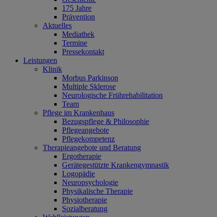
175 Jahre
Prävention
Aktuelles
Mediathek
Termine
Pressekontakt
Leistungen
Klinik
Morbus Parkinson
Multiple Sklerose
Neurologische Frührehabilitation
Team
Pflege im Krankenhaus
Bezugspflege & Philosophie
Pflegeangebote
Pflegekompetenz
Therapieangebote und Beratung
Ergotherapie
Gerätegestützte Krankengymnastik
Logopädie
Neuropsychologie
Physikalische Therapie
Physiotherapie
Sozialberatung