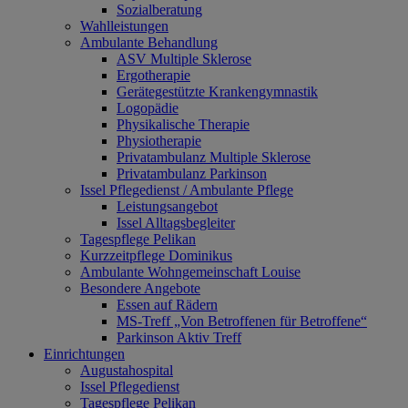
Sozialberatung
Wahlleistungen
Ambulante Behandlung
ASV Multiple Sklerose
Ergotherapie
Gerätegestützte Krankengymnastik
Logopädie
Physikalische Therapie
Physiotherapie
Privatambulanz Multiple Sklerose
Privatambulanz Parkinson
Issel Pflegedienst / Ambulante Pflege
Leistungsangebot
Issel Alltagsbegleiter
Tagespflege Pelikan
Kurzzeitpflege Dominikus
Ambulante Wohngemeinschaft Louise
Besondere Angebote
Essen auf Rädern
MS-Treff „Von Betroffenen für Betroffene“
Parkinson Aktiv Treff
Einrichtungen
Augustahospital
Issel Pflegedienst
Tagespflege Pelikan