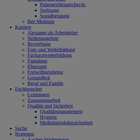
Patientenfürsprecher/in
Seelsorge
Sozialberatung
Ihre Meinung
Karriere
Alexianer als Arbeitgeber
Stellenangebote
Bewerbung
Fort- und Weiterbildung
Facharztweiterbildung
Famulatur
Ehrenamt
Freiwilligendienst
Gesundheit
Beruf und Familie
Fachbesucher
Leistungen
Zusammenarbeit
Qualität und Sicherheit
Qualitätsmanagement
Hygiene
Medizinproduktesicherheit
Suche
Regionen
Aachen Städteregion